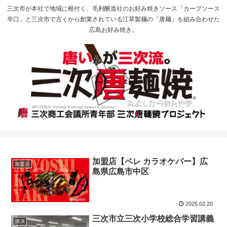
三次市が本社で地域に根付く、毛利醸造社のお好み焼きソース「カープソース
辛口」と三次市で古くから創業されている江草製麺の「唐麺」を組み合わせた
広島お好み焼き。
加盟店【ペレ カラオケバー】広
加盟店
島県広島市中区
2026.02.20
三次市立三次小学校総合学習講義
講演