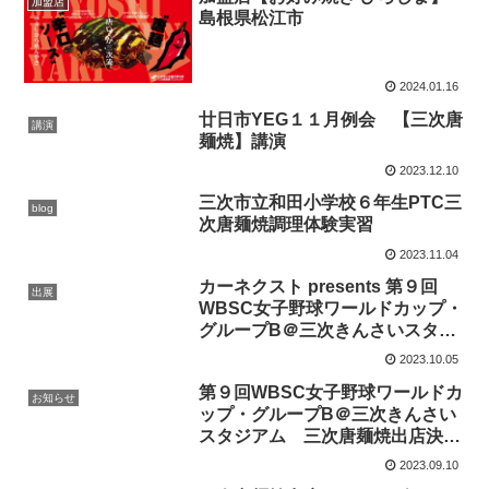
加盟店
島根県松江市
2024.01.16
廿日市YEG１１月例会 【三次唐
講演
麺焼】講演
2023.12.10
三次市立和田小学校６年生PTC三
blog
次唐麺焼調理体験実習
2023.11.04
カーネクスト presents 第９回
出展
WBSC女子野球ワールドカップ・
グループB＠三次きんさいスタジ
アム 三次唐麺焼PR出店
2023.10.05
第９回WBSC女子野球ワールドカ
お知らせ
ップ・グループB＠三次きんさい
スタジアム 三次唐麺焼出店決
定！
2023.09.10