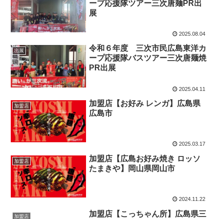
ープ応援隊ツアー三次唐麺PR出
展
2025.08.04
令和６年度 三次市民広島東洋カ
出展
ープ応援隊バスツアー三次唐麺焼
PR出展
2025.04.11
加盟店【お好み レンガ】広島県
加盟店
広島市
2025.03.17
加盟店【広島お好み焼き ロッソ
加盟店
たまきや】岡山県岡山市
2024.11.22
加盟店【こっちゃん所】広島県三
加盟店