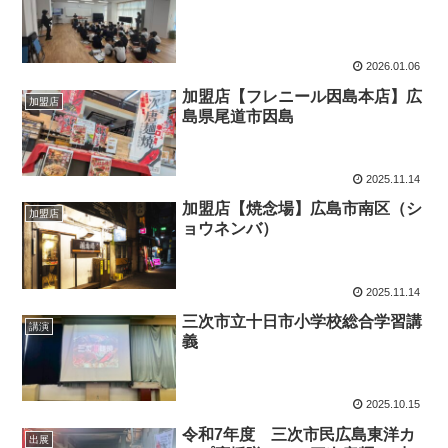
2026.01.06
加盟店【フレニール因島本店】広
加盟店
島県尾道市因島
2025.11.14
加盟店【焼念場】広島市南区（シ
加盟店
ョウネンバ）
2025.11.14
三次市立十日市小学校総合学習講
講演
義
2025.10.15
令和7年度 三次市民広島東洋カ
出展