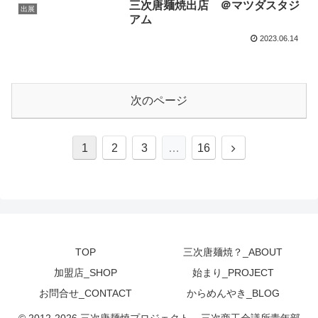
三次唐麺焼出店 ＠マツダスタジ
出展
アム
2023.06.14
次のページ
次
1
2
3
…
16
へ
TOP
三次唐麺焼？_ABOUT
加盟店_SHOP
始まり_PROJECT
お問合せ_CONTACT
からめんやき_BLOG
© 2012-2026 三次唐麺焼プロジェクト _ 三次商工会議所青年部