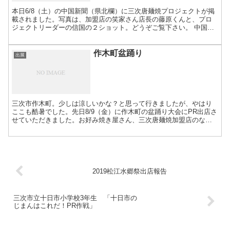
本日6/8（土）の中国新聞（県北欄）に三次唐麺焼プロジェクトが掲
載されました。写真は、加盟店の笑家さん店長の藤原くんと、プロ
ジェクトリーダーの信国の２ショット。どうぞご覧下さい。 中国新
聞
作木町盆踊り
出展
三次市作木町。少しは涼しいかな？と思って行きましたが、やはり
ここも酷暑でした。先日8/9（金）に作木町の盆踊り大会にPR出店さ
せていただきました。お好み焼き屋さん、三次唐麺焼加盟店のない
エリアでのPR、そして、今回は、東日本大震災で未だ避難...
2019松江水郷祭出店報告
三次市立十日市小学校3年生 「十日市の
じまんはこれだ！PR作戦」