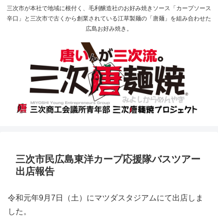
三次市が本社で地域に根付く、毛利醸造社のお好み焼きソース「カープソース
辛口」と三次市で古くから創業されている江草製麺の「唐麺」を組み合わせた
広島お好み焼き。
三次市民広島東洋カープ応援隊バスツアー
出店報告
令和元年9月7日（土）にマツダスタジアムにて出店しま
した。