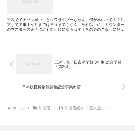
三次でイチバン早い！とウワサのプーちゃん。何が早いって！？注
文して出来上がりまでは言うまでもなく、それ以上に、カウンター
のマスターの速さに誰も釘付けになるはず！その身のこなしに無駄
な動き無し！「早さの秘訣は？」と問いかけたら、マスター曰く
「...
三次市立十日市小学校 3年生 総合学習
「第2弾」！！
日本妖怪博物館開館記念事業出店
ホーム
加盟店
加盟店紹介 「宝来屋」！！