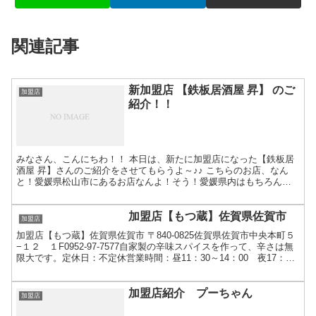
関連記事
新加盟店 【鉄板居酒屋 昇】 のご
加盟店
紹介！！
みなさん、こんにちわ！！ 本日は、新たに加盟店になった【鉄板居
酒屋 昇】さんのご紹介をさせてもらうよ～♪♪ こちらのお店、なん
と！愛媛県松山市にあるお店なんよ！そう！愛媛県内はもちろん、
四国初の加盟店様ゆーことよ！ ついに「三次唐麺焼」が瀬...
加盟店【もつ蔵】佐賀県佐賀市
加盟店
加盟店【もつ蔵】佐賀県佐賀市 〒840-0825佐賀県佐賀市中央本町５
−１２ １F0952-97-7577自家製の辛味スパイスを作って、辛さは無
限大です。定休日：不定休営業時間：昼11：30～14：00 夜17：30
～23：00
加盟店紹介 プーちゃん
加盟店