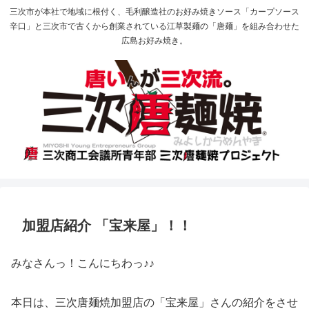
三次市が本社で地域に根付く、毛利醸造社のお好み焼きソース「カープソース
辛口」と三次市で古くから創業されている江草製麺の「唐麺」を組み合わせた
広島お好み焼き。
加盟店紹介 「宝来屋」！！
みなさんっ！こんにちわっ♪♪
本日は、三次唐麺焼加盟店の「宝来屋」さんの紹介をさせ