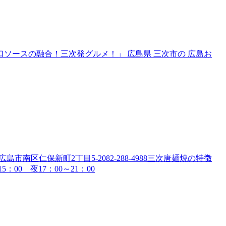
口ソースの融合！三次発グルメ！」 広島県 三次市の 広島お
島市南区仁保新町2丁目5-2082-288-4988三次唐麺焼の特徴
00 夜17：00～21：00