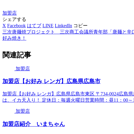
加盟店
シェアする
X
Facebook
はてブ
LINE
LinkedIn
コピー
三次唐麺焼プロジェクト _ 三次商工会議所青年部「唐麺と辛
好み焼き！
関連記事
加盟店
加盟店【お好み レンガ】広島県広島市
加盟店【お好み レンガ】広島県広島市東区 〒734-0024広島県広
は、イカ天入り！ 定休日：毎週火曜日営業時間：昼11：00～15：
加盟店
加盟店紹介 いまちゃん