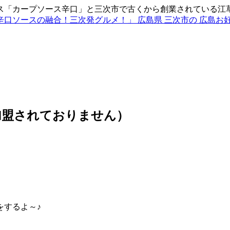
ス「カープソース辛口」と三次市で古くから創業されている江
加盟されておりません）
をするよ～♪