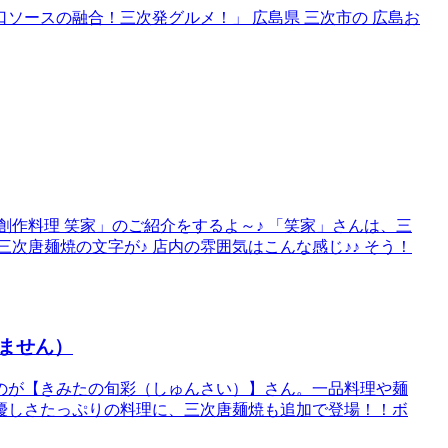
口ソースの融合！三次発グルメ！」 広島県 三次市の 広島お
創作料理 笑家」のご紹介をするよ～♪ 「笑家」さんは、三
次唐麺焼の文字が♪ 店内の雰囲気はこんな感じ♪♪ そう！
ません）
のが【きみたの旬彩（しゅんさい）】さん。一品料理や麺
優しさたっぷりの料理に、三次唐麺焼も追加で登場！！ボ