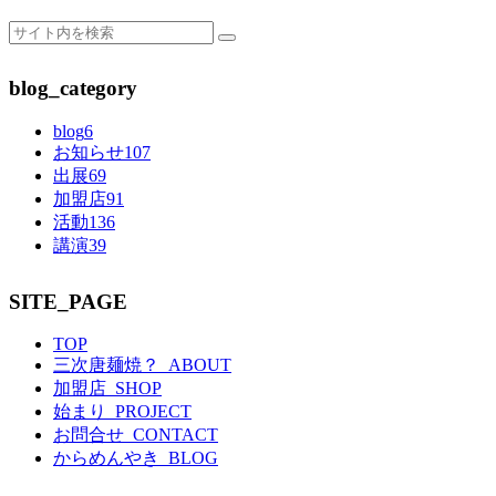
blog_category
blog
6
お知らせ
107
出展
69
加盟店
91
活動
136
講演
39
SITE_PAGE
TOP
三次唐麺焼？_ABOUT
加盟店_SHOP
始まり_PROJECT
お問合せ_CONTACT
からめんやき_BLOG