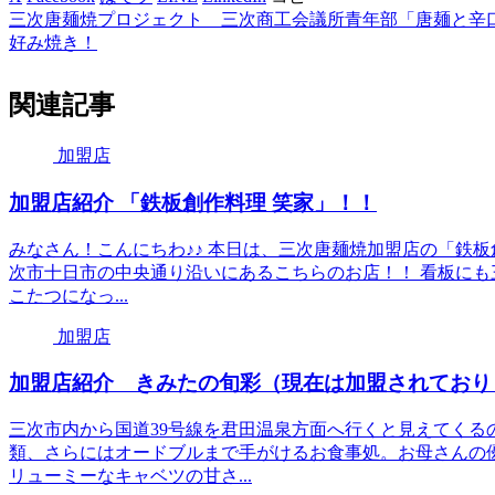
三次唐麺焼プロジェクト _ 三次商工会議所青年部「唐麺と辛
好み焼き！
関連記事
加盟店
加盟店紹介 「鉄板創作料理 笑家」！！
みなさん！こんにちわ♪♪ 本日は、三次唐麺焼加盟店の「鉄板
次市十日市の中央通り沿いにあるこちらのお店！！ 看板にも三
こたつになっ...
加盟店
加盟店紹介 きみたの旬彩（現在は加盟されており
三次市内から国道39号線を君田温泉方面へ行くと見えてくる
類、さらにはオードブルまで手がけるお食事処。お母さんの
リューミーなキャベツの甘さ...