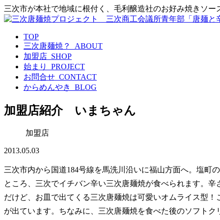
三次市が本社で地域に根付く、毛利醸造社のお好み焼きソー
TOP
三次唐麺焼？_ABOUT
加盟店_SHOP
始まり_PROJECT
お問合せ_CONTACT
からめんやき_BLOG
加盟店紹介 いまちゃん
加盟店
2013.05.03
三次市内から国道184号線を馬洗川沿いに福山方面へ。塩町
ところ、三次でイチバン辛い三次唐麺焼が食べられます。辛
だけど、お皿で出てくる三次唐麺焼は可愛いオムライス型！
が出ています。ちなみに、三次唐麺焼を食べた後のソフトク