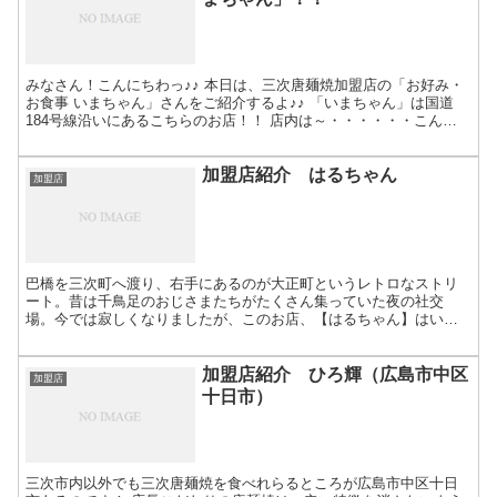
みなさん！こんにちわっ♪♪ 本日は、三次唐麺焼加盟店の「お好み・
お食事 いまちゃん」さんをご紹介するよ♪♪ 「いまちゃん」は国道
184号線沿いにあるこちらのお店！！ 店内は～・・・・・・こんな
感じ♪♪ それじゃ、「いまちゃん」のお好み焼き（...
加盟店紹介 はるちゃん
加盟店
巴橋を三次町へ渡り、右手にあるのが大正町というレトロなストリ
ート。昔は千鳥足のおじさまたちがたくさん集っていた夜の社交
場。今では寂しくなりましたが、このお店、【はるちゃん】はいつ
もビール片手にお好みを食べている人で賑わっています。大正町を
グ...
加盟店紹介 ひろ輝（広島市中区
加盟店
十日市）
三次市内以外でも三次唐麺焼を食べれらるところが広島市中区十日