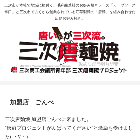
三次市が本社で地域に根付く、毛利醸造社のお好み焼きソース「カープソース
辛口」と三次市で古くから創業されている江草製麺の「唐麺」を組み合わせた
広島お好み焼き。
加盟店 ごんべ
三次唐麺焼 加盟店ごんべに来ました。
“唐麺プロジェクトがんばってください”と激励を受けまし
た( ・∇・)