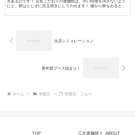
市あるのです！ 店長こだわりの唐麺焼は、辛い特徴を消さないよう
にと、卵はとじずに目玉焼きにしてのせます！ 後から卵をわると出
てくる半熟卵との絡みも絶妙～ そして外はパリパリ、中はふ...
出店シミュレーション
青年部ブース始まり！
ホーム
加盟店
加盟店 ごんべ
TOP
三次唐麺焼？_ABOUT