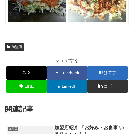
加盟店
シェアする
X
Facebook
はてブ
LINE
LinkedIn
コピー
関連記事
加盟店紹介 「お好み・お食事 い
加盟店
まちゃん」！！