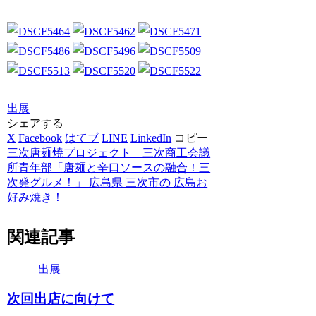
出展
シェアする
X
Facebook
はてブ
LINE
LinkedIn
コピー
三次唐麺焼プロジェクト _ 三次商工会議
所青年部「唐麺と辛口ソースの融合！三
次発グルメ！」 広島県 三次市の 広島お
好み焼き！
関連記事
出展
次回出店に向けて