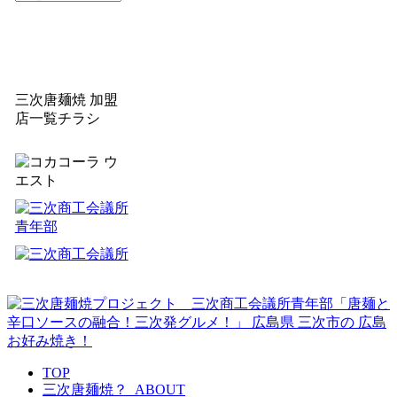
ー
カ
イ
ブ
三次唐麺焼 加盟
店一覧チラシ
TOP
三次唐麺焼？_ABOUT