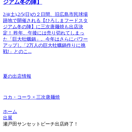
ジアム冬の陣】
2/4(土),2/5(日)の２日間、旧広島市民球場
跡地で開催される【ひろしまフードスタ
ジアム冬の陣】に三次唐麺焼も出店決
定！ 昨年、午後には売り切れてしまっ
た「巨大牡蠣鍋」。今年はさらにパワー
アップし「2万人の巨大牡蠣鍋作りに挑
戦!」とのこ...
夏の出店情報
コカ・コーラ × 三次唐麺焼
ホーム
出展
瀬戸田サンセットビーチ出店終了！