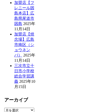
加盟店【フ
レニール因
島本店】広
島県尾道市
因島
2025年
11月14日
加盟店【焼
念場】広島
市南区（シ
ョウネン
バ）
2025年
11月14日
三次市立十
日市小学校
総合学習講
義
2025年10
月15日
アーカイブ
ア