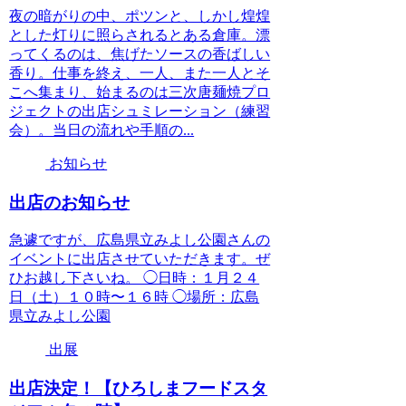
夜の暗がりの中、ポツンと、しかし煌煌
とした灯りに照らされるとある倉庫。漂
ってくるのは、焦げたソースの香ばしい
香り。仕事を終え、一人、また一人とそ
こへ集まり、始まるのは三次唐麺焼プロ
ジェクトの出店シュミレーション（練習
会）。当日の流れや手順の...
お知らせ
出店のお知らせ
急遽ですが、広島県立みよし公園さんの
イベントに出店させていただきます。ぜ
ひお越し下さいね。 ◯日時：１月２４
日（土）１０時〜１６時 ◯場所：広島
県立みよし公園
出展
出店決定！【ひろしまフードスタ