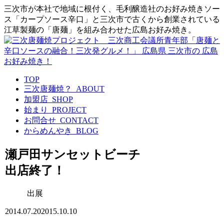
三次市が本社で地域に根付く、毛利醸造社のお好み焼きソー
ス「カープソース辛口」と三次市で古くから創業されている
江草製麺の「唐麺」を組み合わせた広島お好み焼き。
TOP
三次唐麺焼？_ABOUT
加盟店_SHOP
始まり_PROJECT
お問合せ_CONTACT
からめんやき_BLOG
瀬戸田サンセットビーチ
出店終了！
出展
2014.07.20
2015.10.10