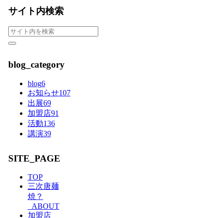
サイト内検索
blog_category
blog
6
お知らせ
107
出展
69
加盟店
91
活動
136
講演
39
SITE_PAGE
TOP
三次唐麺
焼？
_ABOUT
加盟店