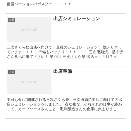
優勝バージョンのポスター！！！！！
出店シミュレーション
出展
三次さくら祭出店へ向けて、最後のシュミレーション！ 燃えたぎっ
ています！！！！ 準備もバッチリ！！！！！！ 三次唐麺焼、是非皆
さん食べに来て下さい！ 第28回 三次さくら祭 出店日：４月７日
（日）１１時より 場 所：三次フードセンター駐車場...
出店準備
出展
本日も4/7に開催される三次さくら祭、三次唐麺焼出店に向けての出
店シュミレーションをしました。 夜な夜な、それぞれの仕事が終わ
って、カープソースさんこと、毛利醸造さんの倉庫に集まりまし
た。 若いメンバーが今回の焼き手。自主的に練習を重ねてい...