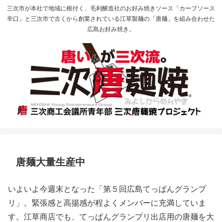
三次市が本社で地域に根付く、毛利醸造社のお好み焼きソース「カープソース
辛口」と三次市で古くから創業されている江草製麺の「唐麺」を組み合わせた
広島お好み焼き。
唐麺大量生産中
いよいよ今週末となった「第５回広島てっぱんグランプ
リ」。緊張感と高揚感が程よくメンバーに充満していま
す。江草商店でも、てっぱんグランプリ出店用の唐麺を大