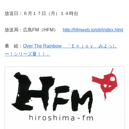
放送日：６月１７日（月）１４時台
放送局：広島FM（HFM）
http://hfmweb.jp/otr/index.html
番 組：
Over The Rainbow 「Ｅｎｊｏｙ、みよっし
ー！シリーズ夏！！」