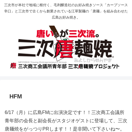
三次市が本社で地域に根付く、毛利醸造社のお好み焼きソース「カープソース
辛口」と三次市で古くから創業されている江草製麺の「唐麺」を組み合わせた
広島お好み焼き。
HFM
6/17（月）に広島FMに出演決定です！！三次商工会議所
青年部の会長と副会長がスタジオゲストに登場して、三次
唐麺焼をがっつりPRします！！是非聞いて下さいね〜。