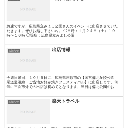
急遽ですが、広島県立みよし公園さんのイベントに出店させていた
だきます。ぜひお越し下さいね。 ◯日時：１月２４日（土）１０
時〜１６時 ◯場所：広島県立みよし公園
出店情報
お知らせ
今週日曜日、１０月６日に、広島県庄原市の【国営備北丘陵公園
尾道道沿線・ご当地お好み焼きフェスティバル】に出店します。何
気に三次市外での出店は初めてとなります。当日は備北公園のお花
とともに、ぜひ三次唐麺焼を食べて下さいね。出店場所は花の広
場...
楽天トラベル
お知らせ