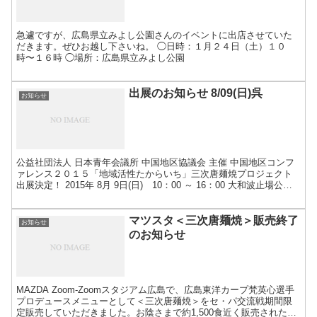
急遽ですが、広島県立みよし公園さんのイベントに出店させていた
だきます。ぜひお越し下さいね。 ◯日時：１月２４日（土）１０
時〜１６時 ◯場所：広島県立みよし公園
出展のお知らせ 8/09(日)呉
お知らせ
公益社団法人 日本青年会議所 中国地区協議会 主催 中国地区コンフ
ァレンス２０１５「地域活性たからいち」三次唐麺焼プロジェクト
出展決定！ 2015年 8月 9日(日) 10：00 ～ 16：00 大和波止場公
園 入場無料（広島県呉市大和ミュ...
マツスタ＜三次唐麺焼＞販売終了
お知らせ
のお知らせ
MAZDA Zoom-Zoomスタジアム広島で、広島東洋カープ梵英心選手
プロデュースメニューとして＜三次唐麺焼＞をセ・パ交流戦期間限
定販売していただきました。お陰さまで約1,500食近く販売されたよ