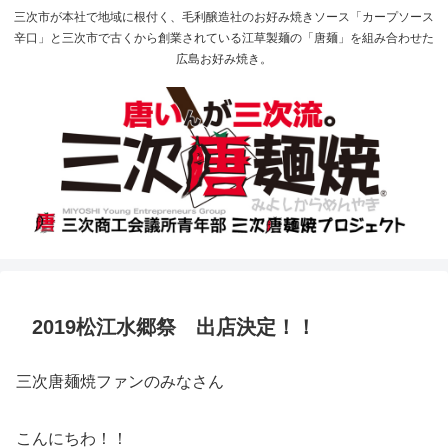
三次市が本社で地域に根付く、毛利醸造社のお好み焼きソース「カープソース
辛口」と三次市で古くから創業されている江草製麺の「唐麺」を組み合わせた
広島お好み焼き。
2019松江水郷祭 出店決定！！
三次唐麺焼ファンのみなさん
こんにちわ！！