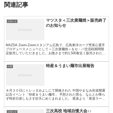
関連記事
マツスタ＜三次唐麺焼＞販売終了
お知らせ
のお知らせ
MAZDA Zoom-Zoomスタジアム広島で、広島東洋カープ梵英心選手
プロデュースメニューとして＜三次唐麺焼＞をセ・パ交流戦期間限
定販売していただきました。お陰さまで約1,500食近く販売されたよ
うで、また、多くの皆様に召し上がっていただ...
特産＆うまい麺市出展報告
出展
８月３０日にトレッタみよしにて開催された 中国やまなみ街道開通
記念イベント「特産＆うまい麺市」 予想された雨も、なんとか降ら
ず時折日差しもさす好天にめぐまれました。 尾道より「尾道ラーメ
ン」、松江より「割子そば」、ご当地三次の「三次唐麺焼」...
三次高校 地域自慢大会♪♪
お知らせ