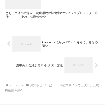
とある団体の皆様が三次唐麺焼の試食中(^o^) ビッグプロジェクト進
行中！！！ 乞うご期待☆☆☆
Cappema（カッペマ）１月号に、粋な心
遣い！
府中商工会議所青年部 講演・交流
ホーム
お知らせ
ＪＴＢ公式サイトで三次市、三次
唐麺焼を紹介