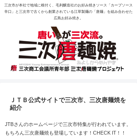
三次市が本社で地域に根付く、毛利醸造社のお好み焼きソース「カープソース
辛口」と三次市で古くから創業されている江草製麺の「唐麺」を組み合わせた
広島お好み焼き。
ＪＴＢ公式サイトで三次市、三次唐麺焼を
紹介
JTBさんのホームページで三次市特集が行われています。
もちろん三次唐麺焼も登場しています！CHECK IT！！