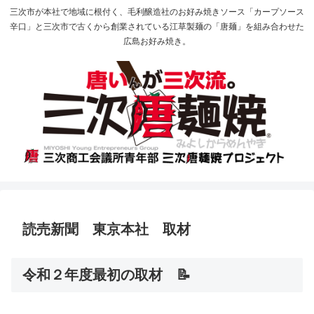
三次市が本社で地域に根付く、毛利醸造社のお好み焼きソース「カープソース
辛口」と三次市で古くから創業されている江草製麺の「唐麺」を組み合わせた
広島お好み焼き。
読売新聞 東京本社 取材
令和２年度最初の取材 📝