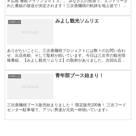
Ｋ広島 番組マラソン２０１３」。 みなさんの投票で、エントリーさ
れた番組の放送が決定されます！三次唐麺焼の軌跡を地上波で！ 現
在２位です！（どうも２位に縁があるようです。。。）...
みよし観光ソムリエ
お知らせ
ありがたいことに、三次唐麺焼プロジェクトには数々のお問い合わ
せ、出店依頼、そして取材が続いています。今日は三次市の観光情
報番組、【みよし観光ソムリエ】の取材がありました。次回出店の
カープ２軍戦のPRと、そこに出店する三次唐麺焼、という構成。...
青年部ブース始まり！
お知らせ
三次唐麺焼ブース販売始まりました！ 限定販売100食！ 三次フード
センター駐車場で、アツい男達が元気一杯焼いています♪