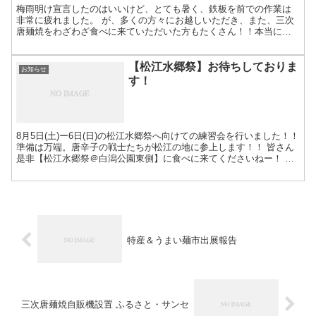
梅雨明け宣言したのはいいけど、とても暑く、鉄板を前での作業は
非常に疲れました。 が、多くの方々にお越しいただき、また、三次
唐麺焼をわざわざ食べに来ていただいた方もたくさん！！本当に有
難うございました！！！感謝！！！ 次回は島根県松江市の水郷...
【松江水郷祭】お待ちしておりま
お知らせ
す！
8月5日(土)ー6日(日)の松江水郷祭へ向けての練習会を行いました！！
準備は万端。唐辛子の戦士たちが松江の地に参上します！！ 皆さん
是非【松江水郷祭＠白潟公園東側】に食べに来てくださいねー！ 詳
しい情報はこちら→
特産＆うまい麺市出展報告
三次唐麺焼自販機設置 ふるさと・サンセ