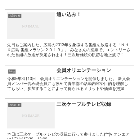
追い込み！
お知らせ
先日もご案内した、広島の2013年を象徴する番組を放送する「ＮＨ
Ｋ広島 番組マラソン２０１３」。 みなさんの投票で、エントリーさ
れた番組の放送が決定されます！三次唐麺焼の軌跡を地上波で！ 現
在２位です！（どうも２位に縁があるようです。。。）...
会員オリエンテーション
blog
令和5年3月10日、会員オリエンテーションを開催しました。 新入会
員メンバー含め現会員にも改めて青年部の活動内容や目的を理解し
てもらい、参加することによって得られるメリットや価値を把握し
てもらうことを目的としています。 第１部は、伊藤会長よ...
三次ケーブルテレビ収録
お知らせ
本日は三次ケーブルテレビの収録に行って参りました(^^)v オンエア