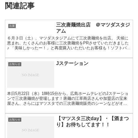
関連記事
三次唐麺焼出店 ＠マツダスタジ
出展
アム
６月３日（土）、マツダスタジアムにて三次唐麺焼を出店。 天候に
恵まれ、たくさんのお客様に三次唐麺焼をPRさせていただきました
♪ 「美味しかったー！」と再度購入いただいたお客様も！ソフトバン
クファンの皆様もたくさんおいでいただきました♪途中 ...
Jステーション
お知らせ
本日5月22日（水）18時15分から、広島ホームテレビのJステーショ
ンで三次唐麺焼が登場します！唐麺の江草商店さんや加盟店の宝来
屋さん、さらにはマツスタでの三次唐麺焼販売のシーンなどがオン
エアされる予定です。 皆さん！！ 今日の晩ご飯は三次...
【マツスタ三次day】・【酒まつ
お知らせ
り】お待ちしてます！！