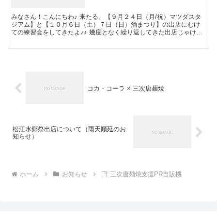
みなさん！こんにちわ♪ 来たる、【９月２４日（月/祝）マツダスタ
ジアム】と【１０月６日（土）７日（日）酒まつり】の出店にむけ
ての練習会をしてきたよ♪♪ 幾度となく繰り返してきた出店じゃけ
ど、この本番前練習だけは欠かさず。 美味しい「三次唐麺...
コカ・コーラ × 三次唐麺焼
松江水郷祭出店について（雨天順延のお
知らせ）
ホーム
お知らせ
三次唐麺焼支援PR自販機