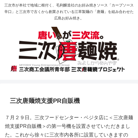
三次市が本社で地域に根付く、毛利醸造社のお好み焼きソース「カープソース
辛口」と三次市で古くから創業されている江草製麺の「唐麺」を組み合わせた
広島お好み焼き。
三次唐麺焼支援PR自販機
７月２９日。三次フードセンター・ベジタ店に＜三次唐麺
焼支援PR自販機＞の第一号機を設置させていただきまし
た。これから徐々に三次市内各所に設置していきますの