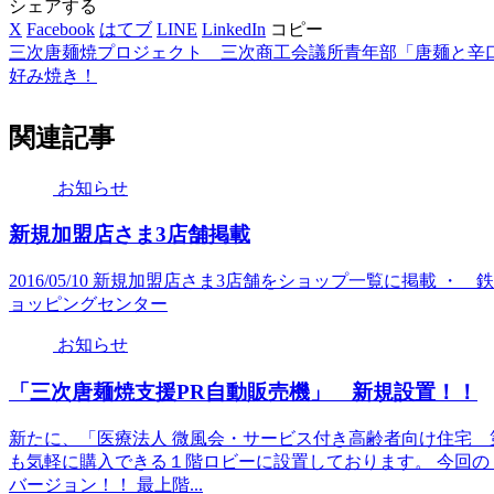
シェアする
X
Facebook
はてブ
LINE
LinkedIn
コピー
三次唐麺焼プロジェクト _ 三次商工会議所青年部「唐麺と辛
好み焼き！
関連記事
お知らせ
新規加盟店さま3店舗掲載
2016/05/10 新規加盟店さま3店舗をショップ一覧に掲載 ・
ョッピングセンター
お知らせ
「三次唐麺焼支援PR自動販売機」 新規設置！！
新たに、「医療法人 微風会・サービス付き高齢者向け住宅 
も気軽に購入できる１階ロビーに設置しております。 今回
バージョン！！ 最上階...