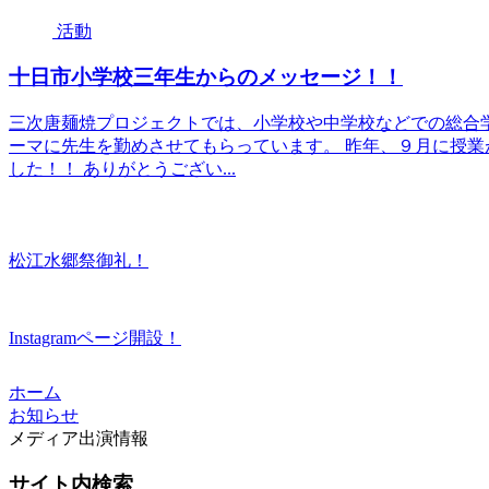
活動
十日市小学校三年生からのメッセージ！！
三次唐麺焼プロジェクトでは、小学校や中学校などでの総合
ーマに先生を勤めさせてもらっています。 昨年、９月に授
した！！ ありがとうござい...
松江水郷祭御礼！
Instagramページ開設！
ホーム
お知らせ
メディア出演情報
サイト内検索