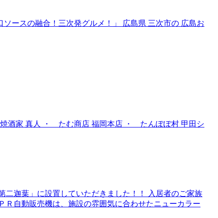
口ソースの融合！三次発グルメ！」 広島県 三次市の 広島お
 鉄焼酒家 真人 ・ たむ商店 福岡本店 ・ たんぽぽ村 甲田シ
第二迦葉」に設置していただきました！！ 入居者のご家族
のＰＲ自動販売機は、施設の雰囲気に合わせたニューカラー