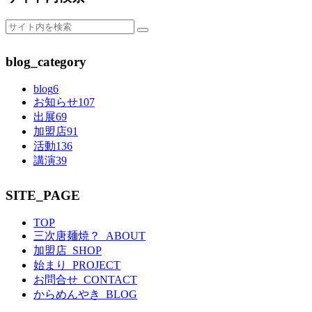
blog_category
blog
6
お知らせ
107
出展
69
加盟店
91
活動
136
講演
39
SITE_PAGE
TOP
三次唐麺焼？_ABOUT
加盟店_SHOP
始まり_PROJECT
お問合せ_CONTACT
からめんやき_BLOG