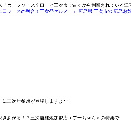
ス「カープソース辛口」と三次市で古くから創業されている江
」に三次唐麺焼が登場しますよ〜！
焼きあがる！？三次唐麺焼加盟店＜プーちゃん＞の特集で