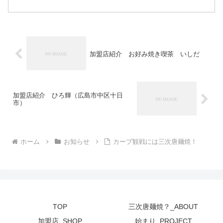
した。 会長も自ら三次唐麺焼チラシを配りＰＲして...
加盟店紹介 お好み焼き喫茶 いしだ
加盟店紹介 ひろ輝（広島市中区十日
市）
ホーム
お知らせ
カープ観戦には三次唐麺焼！
TOP
三次唐麺焼？_ABOUT
加盟店_SHOP
始まり_PROJECT