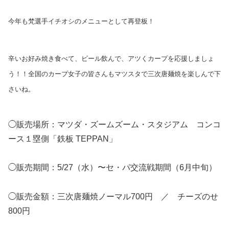
今年も梵選手イチオシのメニューとして再登板！
辛いお好み焼き食べて、ビール飲んで、アツくカープを応援しましょ
う！！全国のカープ女子の皆さんもマツスタで三次唐麺焼を楽しんで下
さいね。
◯販売場所：マツダ・ズームズーム・スタジアム コンコ
ース１塁側「鉄板 TEPPAN」
◯販売期間：5/27（水）〜セ・パ交流戦期間（6月中旬）
◯販売金額：三次唐麺焼ノーマル700円 ／ チーズのせ
800円