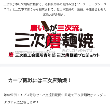
三次市が本社で地域に根付く、毛利醸造社のお好み焼きソース「カープソース
辛口」と三次市で古くから創業されている江草製麺の「唐麺」を組み合わせた
広島お好み焼き。
カープ観戦には三次唐麺焼！
毎年恒例！！プロ野球セ・パ交流戦期間中限定で三次唐麺焼がマツダス
タジアムに登場します！