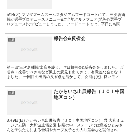
5/14(火) マツダズームズームスタジアムフードコートにて、三次唐麺
焼が選手プロデュースメニュー&ご当地グルメフェア(梵英心選手プ
ロデュース)でデビューしました。 フードコートでは、平日にも関わ
らず、沢山の人で賑わっている中、我々三次商工...
報告会&反省会
出展
第一回“三次唐麺焼”出店を終え、昨日報告会&反省会をしました。 反
省点・改善すべき点など沢山の意見も出てきて、有意義な会となり
ました。 一回目の出店の反省点を活かして、次回は更に良いモノを
お届け出来たらと思います。次回出店が決まりましたら、...
たからいち出展報告（ＪＣＩ中国
出展
地区コン）
8月9日(日) たからいち出展報告（ＪＣＩ中国地区コン） 呉 大和ミュ
ージアム隣 大和波止場公園 快晴の中、ステージでは島谷ひとみさ
んと子供たちによる合唱やカープ女子との大抽選会など開催されま