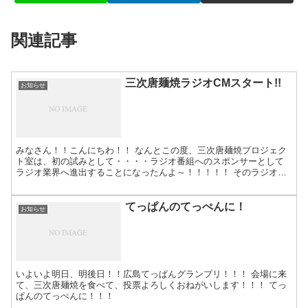
関連記事
三次唐麺焼ラジオCMスタート!!
お知らせ
みなさん！！こんにちわ！！ なんとこの度、三次唐麺焼プロジェク
ト室は、初の試みとして・・・・ラジオ番組へのスポンサーとして
ラジオ業界へ進出することになったんよ～！！！！！ そのラジオの
MCは、われらが「梵 大英」副住職と、角 大介さん！！ ...
てっぱんのてっぺんに！
お知らせ
いよいよ明日、明後日！！広島てっぱんグランプリ！！！ 会場に来
て、三次唐麺焼を食べて、投票よろしくおねがいします！！！ てっ
ぱんのてっぺんに！！！