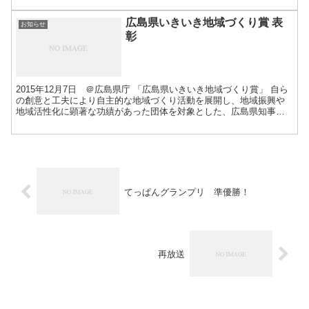
広島県いきいき地域づくり賞 表
お知らせ
彰
2015年12月7日 ＠広島県庁 「広島県いきいき地域づくり賞」 自ら
の創意と工夫により自主的な地域づくり活動を展開し、地域振興や
地域活性化に顕著な功績があった団体を対象とした、広島県知事表
彰制度。 この度、三次商工会議所青年部の活動「三次...
てっぱんグランプリ 準優勝！
再放送