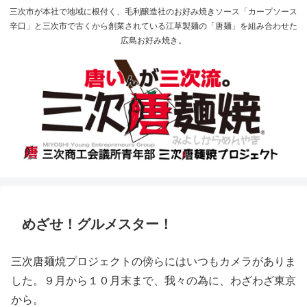
三次市が本社で地域に根付く、毛利醸造社のお好み焼きソース「カープソース
辛口」と三次市で古くから創業されている江草製麺の「唐麺」を組み合わせた
広島お好み焼き。
めざせ！グルメスター！
三次唐麺焼プロジェクトの傍らにはいつもカメラがありま
した。９月から１０月末まで、我々の為に、わざわざ東京
から。