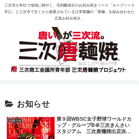
三次市が本社で地域に根付く、毛利醸造社のお好み焼きソース「カープソース
辛口」と三次市で古くから創業されている江草製麺の「唐麺」を組み合わせた
広島お好み焼き。
お知らせ
第９回WBSC女子野球ワールドカ
お知らせ
ップ・グループB＠三次きんさい
スタジアム 三次唐麺焼出店決
定！