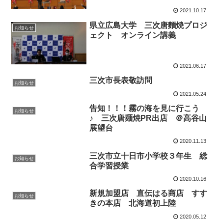
2021.10.17
県立広島大学 三次唐麵焼プロジ
お知らせ
ェクト オンライン講義
2021.06.17
三次市長表敬訪問
お知らせ
2021.05.24
告知！！！霧の海を見に行こう
お知らせ
♪ 三次唐麺焼PR出店 ＠高谷山
展望台
2020.11.13
三次市立十日市小学校３年生 総
お知らせ
合学習授業
2020.10.16
新規加盟店 直伝はる商店 すす
お知らせ
きの本店 北海道初上陸
2020.05.12