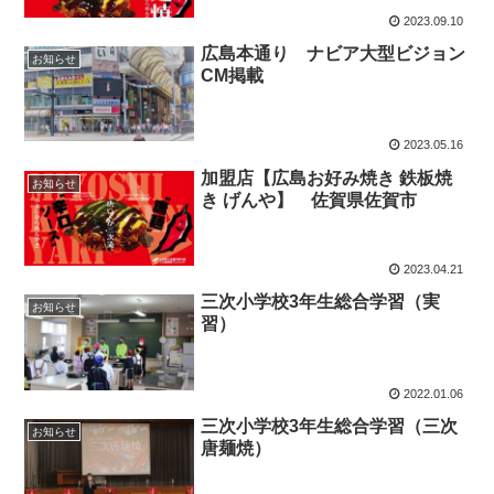
2023.09.10
広島本通り ナビア大型ビジョン
お知らせ
CM掲載
2023.05.16
加盟店【広島お好み焼き 鉄板焼
お知らせ
き げんや】 佐賀県佐賀市
2023.04.21
三次小学校3年生総合学習（実
お知らせ
習）
2022.01.06
三次小学校3年生総合学習（三次
お知らせ
唐麺焼）