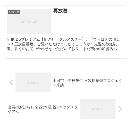
のコメントをいただいております。しかも、放送後、各加盟...
再放送
お知らせ
NHK BSプレミアム【めざせ！グルメスター】、「てっぱんの頂点
へ！三次唐麺焼」ご覧いただけましたでしょうか？先週の放送以
来、多くのお問い合わせをいただいており、また市内の加盟店へも
たくさんのお客様がいらしゃって、三次唐麺焼をご注文いただい...
十日市小学校先生 三次唐麺焼プロジェク
ト来訪
出展のお知らせ 9/22(木曜/祝) マツダスタ
ジアム