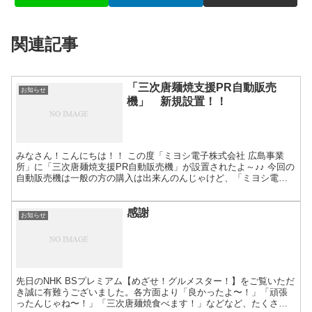
関連記事
「三次唐麺焼支援PR自動販売
お知らせ
機」 新規設置！！
みなさん！こんにちは！！ この度「ミヨシ電子株式会社 広島事業
所」に「三次唐麺焼支援PR自動販売機」が設置されたよ～♪♪ 今回の
自動販売機は一般の方の購入は出来んのんじゃけど、「ミヨシ電
子」様のように、我が事業所にも！！ という企業様は大歓...
感謝
お知らせ
先日のNHK BSプレミアム【めざせ！グルメスター！】をご覧いただ
き誠に有難うございました。各方面より「良かったよ〜！」「頑張
ったんじゃね〜！」「三次唐麺焼食べます！」などなど、たくさん